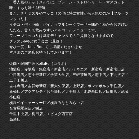
一番人気のチャミスルでは、プレーン・ストロベリー味・マスカット
味・すもも味の4種類。
また、チャミスルやマッコリの他に特に女性から人気なのが【フルーツ
マッコリ】
イチゴ・桃・巨峰・パイナップルシークワーサー味の４種からお選びい
ただる、甘くて飲みやすいアルコールメニューです。
フルーツマッコリは基本デキャンタでのご提供となりますので
グラス5-6杯と女子会には最適！
ぜひ一度、KollaBoにてご堪能くださいませ。
皆さまのご来店お待ちしております！
焼肉・韓国料理 KollaBo（コラボ）
池袋店／赤坂店／銀座店／新宿店／ルミネエスト新宿店／新宿南口店
中目黒店／恵比寿新店／学芸大学店／三軒茶屋店／府中店／下北沢店／
二子玉川店
吉祥寺店／吉祥寺新店／新大久保店／上野店／ポンテポルタ千住店／
新橋店／アクアシティお台場店／大手町店／池袋西口店／田町店／武蔵
小山店
横浜ベイクォーター店／横浜みなとみらい店
名古屋駅前店／栄店
千里中央店／梅田店／エビスタ西宮店
高崎店