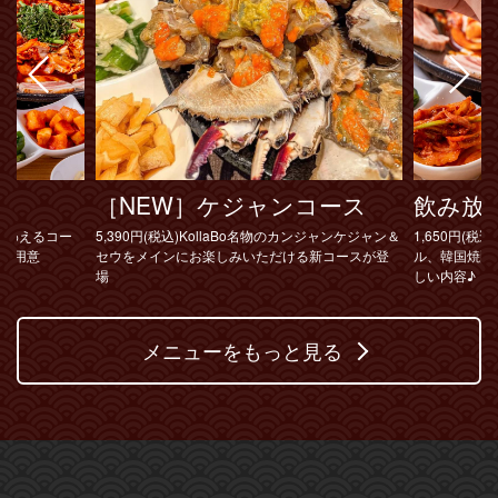
～
［NEW］ケジャンコース
飲み放
味わえるコー
5,390円(税込)KollaBo名物のカンジャンケジャン＆
1,650円(税込
類ご用意
セウをメインにお楽しみいただける新コースが登
ル、韓国焼酎
場
しい内容♪
メニューをもっと見る