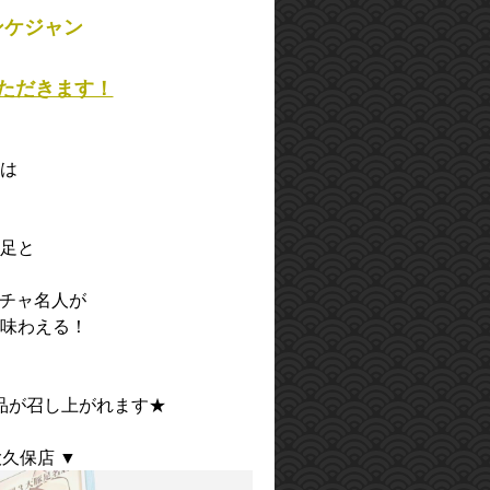
ンケジャン
いただきます！
は
足と
ッチャ名人が
味わえる！
品が召し上がれます★
久保店 ▼