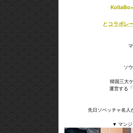
Koll
と
コラボレ
マ
ソウ
韓国三大ケ
運営する「
先日ソベッチャ名人
▼ マン