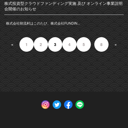
株式投資型クラウドファンディング実施 及び オンライン事業説明
会開催のお知らせ
株式会社韓流村はこのたび、株式会社FUNDIN...
«
1
2
3
4
5
8
»
…
投
稿
の
ペ
ー
ジ
送
り