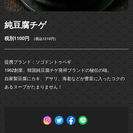
純豆腐チゲ
税別1100円
（税込1210円）
提携ブランド：ソゴドントゥペギ
1962創業、韓国純豆腐チゲ発祥ブランドの秘伝の味。
自家製豆腐にカキ、アサリ、海老などが豊富に入ったコクの
あるスープがたまりません！