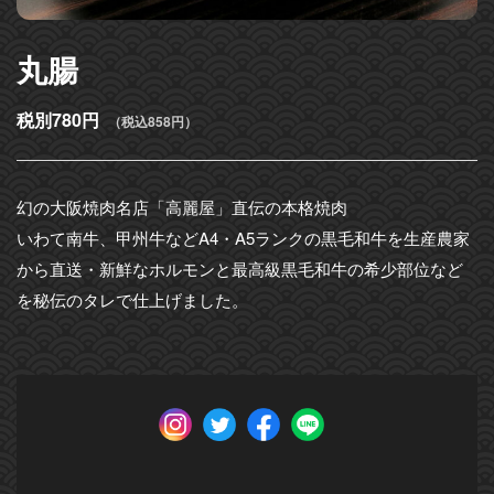
丸腸
税別780円
（税込858円）
幻の大阪焼肉名店「高麗屋」直伝の本格焼肉
いわて南牛、甲州牛などA4・A5ランクの黒毛和牛を生産農家
から直送・新鮮なホルモンと最高級黒毛和牛の希少部位など
を秘伝のタレで仕上げました。