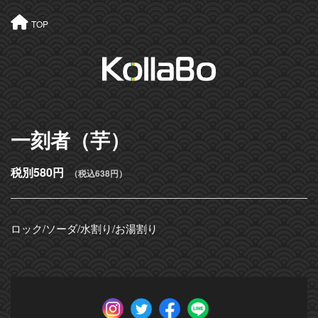
TOP
一刻者（芋）
税別580円
（税込638円）
ロック/ソーダ/水割り/お湯割り