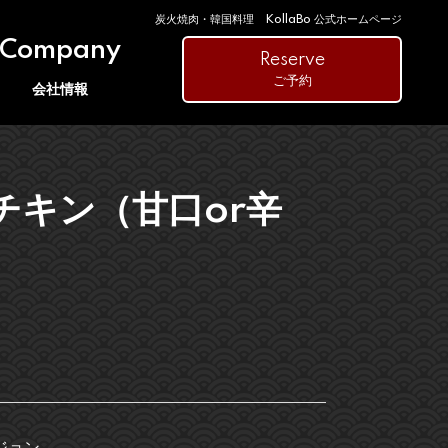
炭火焼肉・韓国料理 KollaBo 公式ホームページ
Company
Reserve
ご予約
会社情報
チキン（甘口or辛
ジョン