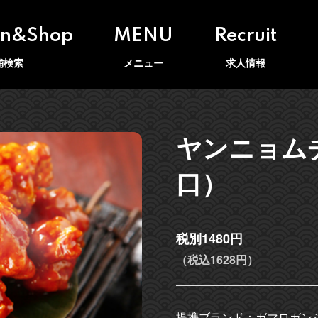
on&Shop
MENU
Recruit
舗検索
メニュー
求人情報
ヤンニョム
口）
税別1480円
（税込1628円）
提携ブランド：ガマロガン