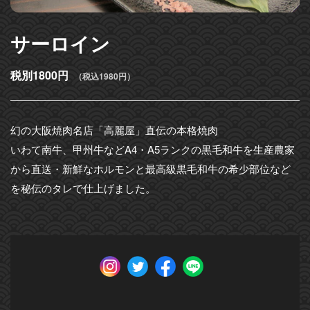
サーロイン
税別1800円
（税込1980円）
幻の大阪焼肉名店「高麗屋」直伝の本格焼肉
いわて南牛、甲州牛などA4・A5ランクの黒毛和牛を生産農家
から直送・新鮮なホルモンと最高級黒毛和牛の希少部位など
を秘伝のタレで仕上げました。